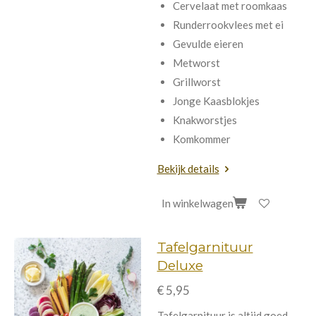
Cervelaat met roomkaas
Runderrookvlees met ei
Gevulde eieren
Metworst
Grillworst
Jonge Kaasblokjes
Knakworstjes
Komkommer
Bekijk details
In winkelwagen
Tafelgarnituur
Deluxe
€ 5,95
Tafelgarnituur is altijd goed