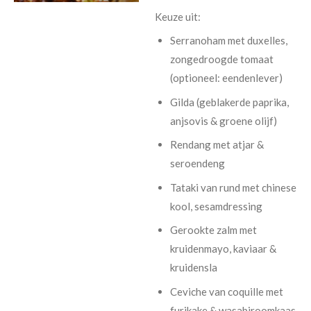
Keuze uit:
Serranoham met duxelles,
zongedroogde tomaat
(optioneel: eendenlever)
Gilda (geblakerde paprika,
anjsovis & groene olijf)
Rendang
met
atjar &
seroendeng
Tataki van rund met chinese
kool, sesamdressing
Gerookte zalm met
kruidenmayo, kaviaar &
kruidensla
Ceviche van coquille met
furikake & wasabiroomkaas