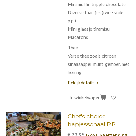
Mini muffin tripple chocolate
Diverse taartjes (twee stuks
p.p.)
Mini glaasje tiramisu
Macarons
Thee
Verse thee zoals citroen,
sinaasappel, munt, gember, met
honing
Bekijk details
In winkelwagen
Chef's choice
hapjesschaal P.P
€ 29,95
GRATIS verzending