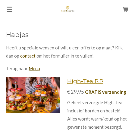
Ga
direct
naar
de
Hapjes
hoofdinhoud
Heeft u speciale wensen of wilt u een offerte op maat? Klik
dan op
contact
om het formulier in te vullen!
Terug naar
Menu
High-Tea P.P
€ 29,95
GRATIS verzending
Geheel verzorgde High-Tea
inclusief borden en bestek!
Alles wordt warm/koud op het
gewenste moment bezorgd.