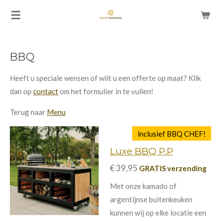
Ga
direct
naar
de
BBQ
hoofdinhoud
Heeft u speciale wensen of wilt u een offerte op maat? Klik
dan op
contact
om het formulier in te vullen!
Terug naar
Menu
inclusief BBQ CHEF!
Luxe BBQ P.P
€ 39,95
GRATIS verzending
Met onze kamado of
argentijnse buitenkeuken
kunnen wij op elke locatie een