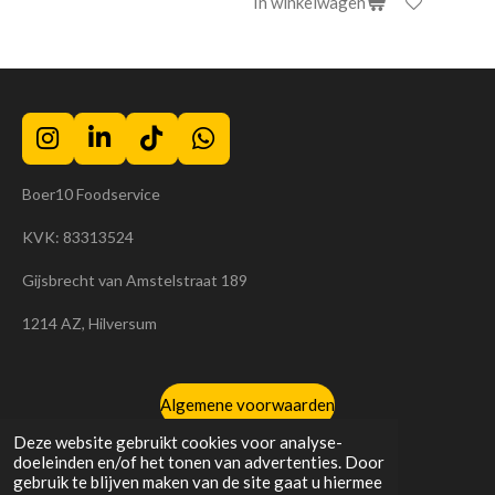
In winkelwagen
I
L
T
W
n
i
i
h
Boer10 Foodservice
s
n
k
a
t
k
T
t
KVK: 83313524
a
e
o
s
g
d
k
A
Gijsbrecht van Amstelstraat 189
r
I
p
a
n
p
1214 AZ, Hilversum
m
Algemene voorwaarden
© 2023 - 2026 Boer10 Foodservice
Deze website gebruikt cookies voor analyse-
doeleinden en/of het tonen van advertenties. Door
gebruik te blijven maken van de site gaat u hiermee