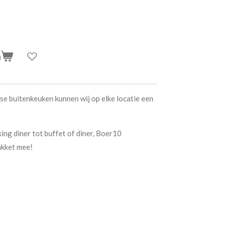
n
e buitenkeuken kunnen wij op elke locatie een
lking diner tot buffet of diner, Boer10
akket mee!