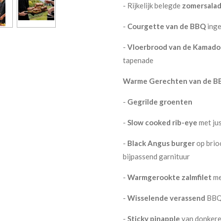
- Rijkelijk belegde
zomer
sala
-
Courgette van de BBQ
inge
-
Vloerbrood van de Kamado
tapenade
Warme Gerechten van de B
-
Gegrilde groenten
-
Slow cooked rib-eye
met jus
-
Black Angus burger
op brio
bijpassend garnituur
-
Warmgerookte zalmfilet
me
-
Wisselende verassend
BBQ 
-
Sticky pinapple
van donkere