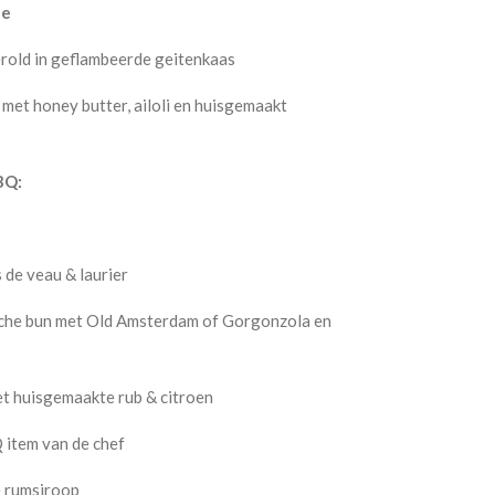
de
rold in geflambeerde geitenkaas
met honey butter, ailoli en huisgemaakt
BQ:
 de veau & laurier
che bun met Old Amsterdam of Gorgonzola en
t huisgemaakte rub & citroen
item van de chef
 rumsiroop