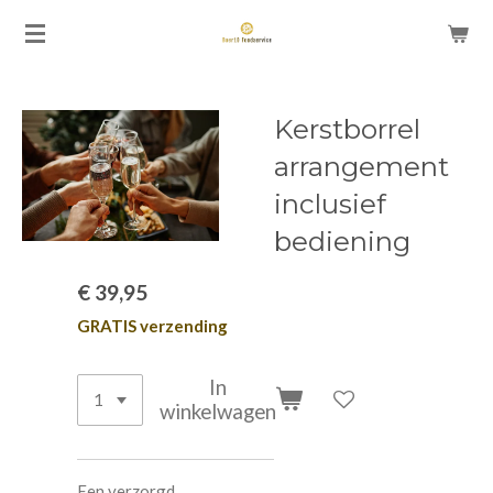
Ga
direct
naar
de
Kerstborrel
hoofdinhoud
arrangement
inclusief
bediening
€ 39,95
GRATIS verzending
In
winkelwagen
Een verzorgd