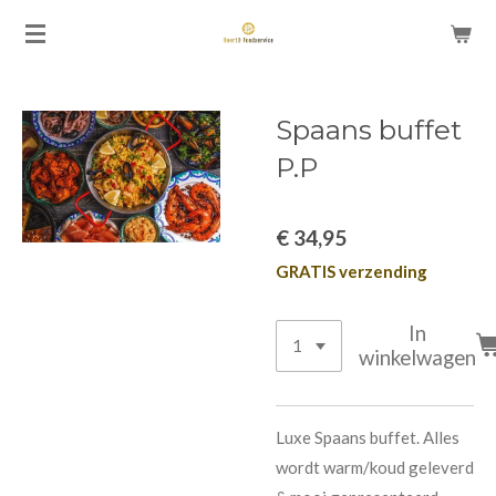
Ga
direct
naar
de
Spaans buffet
hoofdinhoud
P.P
€ 34,95
GRATIS verzending
In
winkelwagen
Luxe Spaans buffet. Alles
wordt warm/koud geleverd