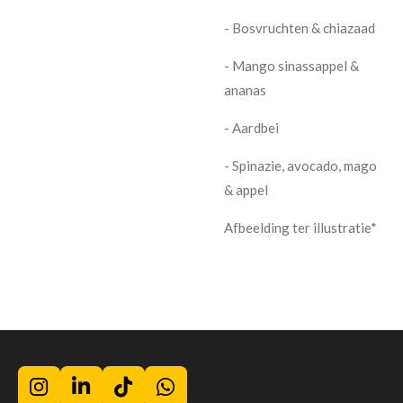
- Bosvruchten & chiazaad
- Mango sinassappel &
ananas
- Aardbei
- Spinazie, avocado, mago
& appel
Afbeelding ter illustratie*
I
L
T
W