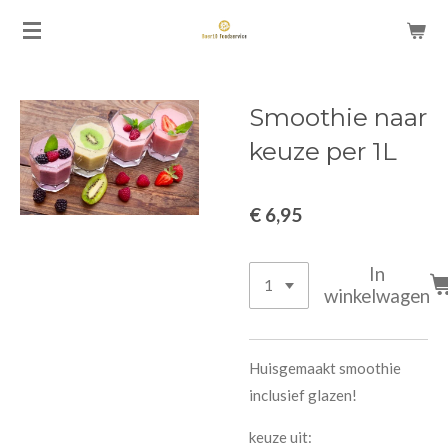
Ga
direct
naar
de
Smoothie naar
hoofdinhoud
keuze per 1L
€ 6,95
In
winkelwagen
Huisgemaakt smoothie
inclusief glazen!
keuze uit: